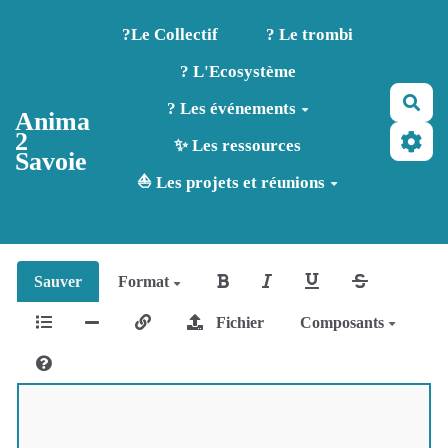
Aller au contenu principal
?️Le Collectif
? Le trombi
? L'Ecosystème
Rec
? Les événements
Anima
2
✨ Les ressources
Savoie
⛵ Les projets et réunions
Sauver
Format
Fichier
Composants