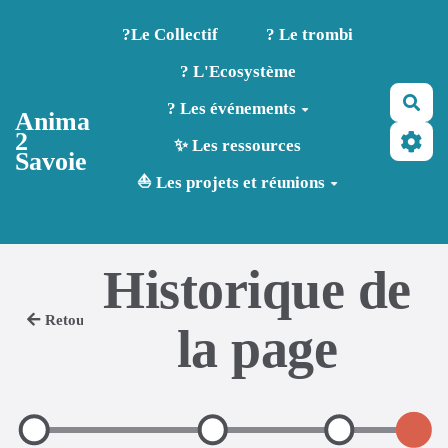
Aller au contenu principal
?️Le Collectif
? Le trombi
? L'Ecosystème
Rec
? Les événements
Anima
2
✨ Les ressources
Savoie
⛵ Les projets et réunions
Historique de
Retour
la page