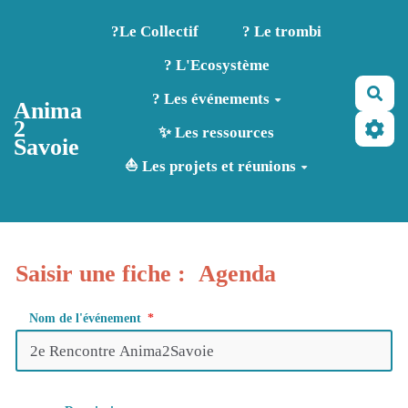
Aller au contenu principal
?️Le Collectif
? Le trombi
? L'Ecosystème
Rec
? Les événements
Anima
2
✨ Les ressources
Savoie
⛵ Les projets et réunions
Saisir une fiche : Agenda
Nom de l'événement