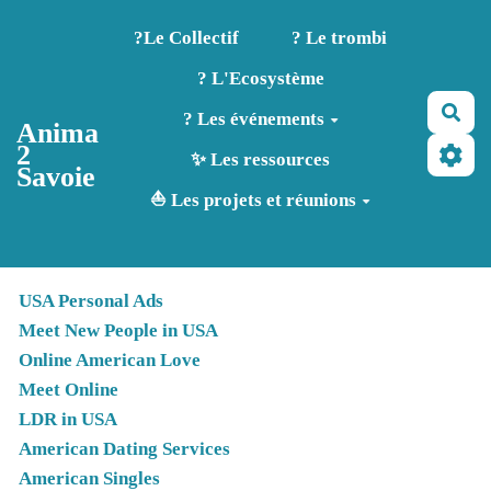
Aller au contenu principal
?️Le Collectif
? Le trombi
? L'Ecosystème
Rec
? Les événements
Anima
2
✨ Les ressources
Savoie
⛵ Les projets et réunions
USA Personal Ads
Meet New People in USA
Online American Love
Meet Online
LDR in USA
American Dating Services
American Singles