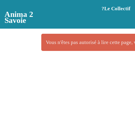
Aller au contenu principal
?️Le Collectif
Anima 2
Savoie
Vous n'êtes pas autorisé à lire cette page, 