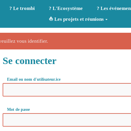
? Le trombi
? L'Ecosystème
? Les événemen
⛵ Les projets et réunions
veuillez vous identifier.
Se connecter
Email ou nom d'utilisateur.ice
Mot de passe