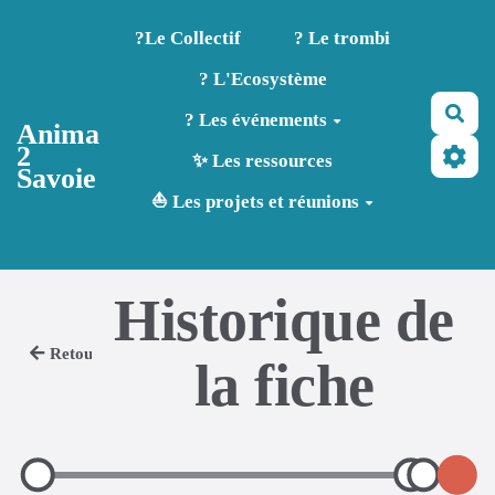
Aller au contenu principal
?️Le Collectif
? Le trombi
? L'Ecosystème
Rec
? Les événements
Anima
2
✨ Les ressources
Savoie
⛵ Les projets et réunions
Historique de
Retour
la fiche