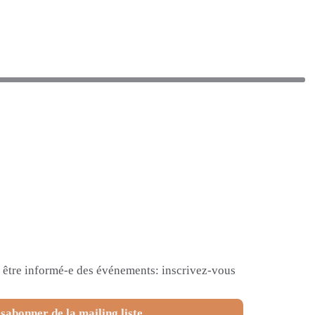
et être informé-e des événements: inscrivez-vous
sabonner de la mailing liste