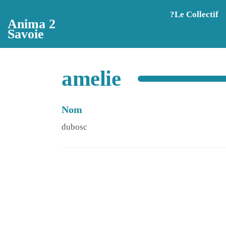
Aller au contenu principal
?️Le Collectif
Anima 2
Savoie
amelie
Nom
dubosc