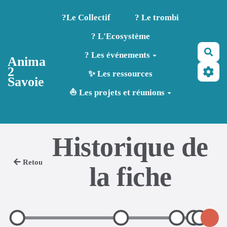
Aller au contenu principal
?️Le Collectif
? Le trombi
? L'Ecosystème
Rec
? Les événements
Anima
2
✨ Les ressources
Savoie
⛵ Les projets et réunions
Historique de
Retour
la fiche