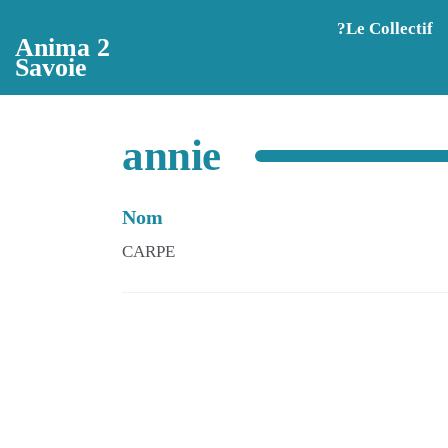
Aller au contenu principal
?️Le Collectif
Anima 2
Savoie
annie
Nom
CARPE