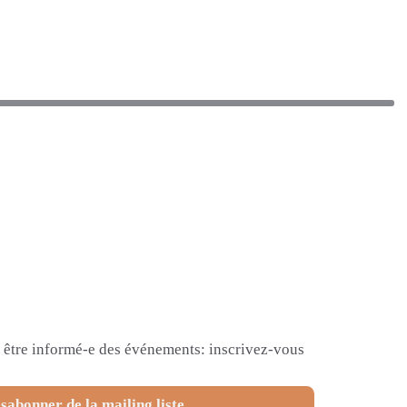
et être informé-e des événements: inscrivez-vous
sabonner de la mailing liste