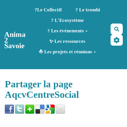
Aller au contenu principal
?️Le Collectif
? Le trombi
? L'Ecosystème
Rec
? Les événements
Anima
2
✨ Les ressources
Savoie
⛵ Les projets et réunions
Partager la page
AqcvCentreSocial