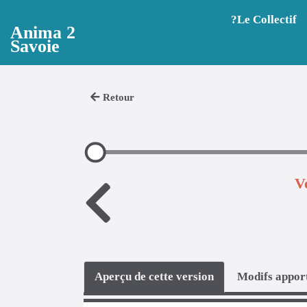
Aller au contenu principal
?️Le Collectif
Anima 2
Savoie
Retour
V
Aperçu de cette version
Modifs apport