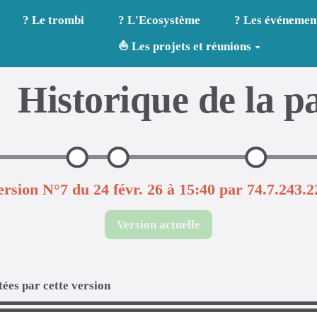
? Le trombi
? L'Ecosystème
? Les événemen
⛵ Les projets et réunions
Historique de la p
ersion N°7 du 24 févr. 26 à 15:40 par 74.7.243.2
Version actuelle
ées par cette version