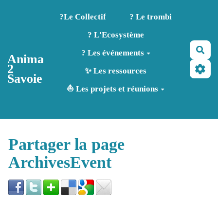
Aller au contenu principal
?️Le Collectif
? Le trombi
? L'Ecosystème
Rec
? Les événements
Anima
2
✨ Les ressources
Savoie
⛵ Les projets et réunions
Partager la page
ArchivesEvent