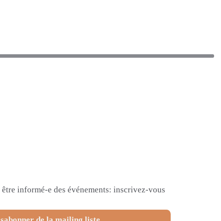
et être informé-e des événements: inscrivez-vous
sabonner de la mailing liste