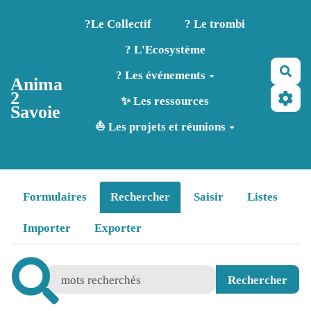
Aller au contenu principal
?️Le Collectif
? Le trombi
? L'Ecosystème
Rec
? Les événements
Anima
2
✨ Les ressources
Savoie
⛵ Les projets et réunions
Formulaires
Rechercher
Saisir
Listes
Importer
Exporter