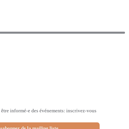
et être informé-e des événements: inscrivez-vous
sabonner de la mailing liste