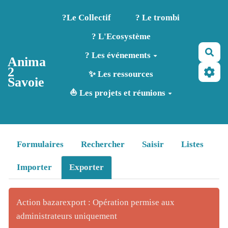
Aller au contenu principal
?️Le Collectif
? Le trombi
? L'Ecosystème
Rec
? Les événements
Anima
2
✨ Les ressources
Savoie
⛵ Les projets et réunions
Formulaires
Rechercher
Saisir
Listes
Importer
Exporter
Action bazarexport : Opération permise aux
administrateurs uniquement