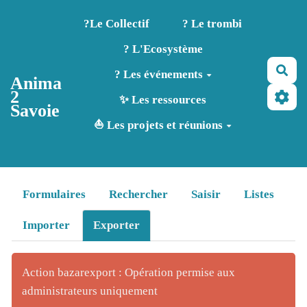
Aller au contenu principal
?️Le Collectif
? Le trombi
? L'Ecosystème
Rec
? Les événements
Anima
2
✨ Les ressources
Savoie
⛵ Les projets et réunions
Formulaires
Rechercher
Saisir
Listes
Importer
Exporter
Action bazarexport : Opération permise aux
administrateurs uniquement