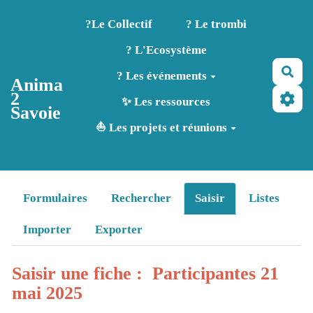
Aller au contenu principal
?️Le Collectif
? Le trombi
? L'Ecosystème
Rec
? Les événements
Anima
2
✨ Les ressources
Savoie
⛵ Les projets et réunions
Formulaires
Rechercher
Saisir
Listes
Importer
Exporter
Saisir une fiche : Participantes 21
mai 2025