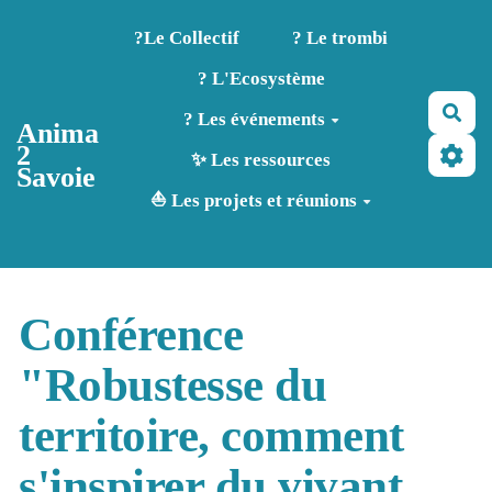
Aller au contenu principal
?️Le Collectif
? Le trombi
? L'Ecosystème
Rec
? Les événements
Anima
2
✨ Les ressources
Savoie
⛵ Les projets et réunions
Conférence
"Robustesse du
territoire, comment
s'inspirer du vivant