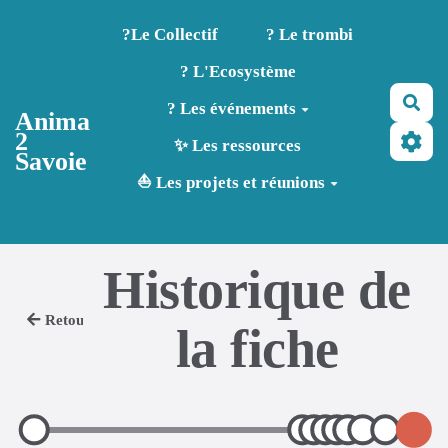
Aller au contenu principal
?️Le Collectif
? Le trombi
? L'Ecosystème
Rec
? Les événements
Anima
2
✨ Les ressources
Savoie
⛵ Les projets et réunions
Historique de
Retour
la fiche