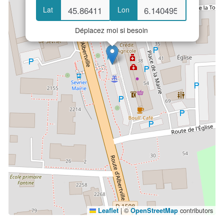
Lat
Lon
Déplacez moi si besoin
|
©
contributors
Leaflet
OpenStreetMap