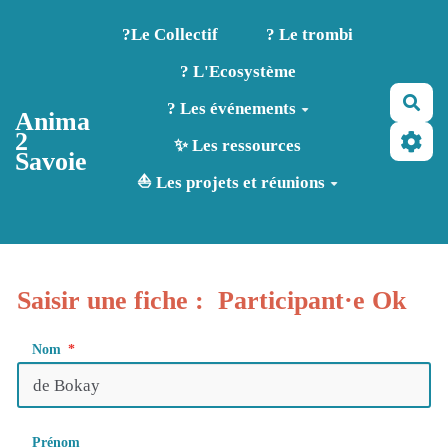
Aller au contenu principal
?️Le Collectif
? Le trombi
? L'Ecosystème
Rec
? Les événements
Anima
2
✨ Les ressources
Savoie
⛵ Les projets et réunions
Saisir une fiche : Participant·e Ok
Nom
Prénom