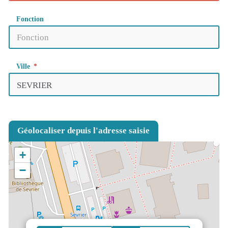
Fonction
Ville
Géolocaliser depuis l'adresse saisie
+
−