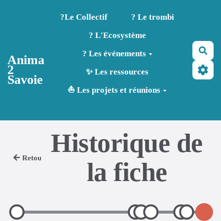
Aller au contenu principal
?️Le Collectif
? Le trombi
? L'Ecosystème
Rec
? Les événements
Anima
2
✨ Les ressources
Savoie
⛵ Les projets et réunions
Historique de
Retour
la fiche