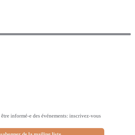
et être informé-e des événements: inscrivez-vous
sabonner de la mailing liste