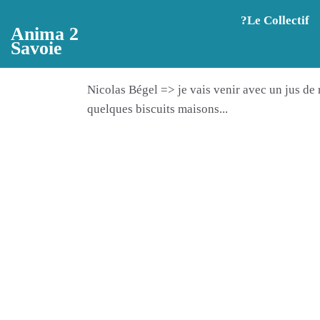
Aller au contenu principal
?️Le Collectif
Anima 2
Savoie
Nicolas Bégel => je vais venir avec un jus de r
quelques biscuits maisons...