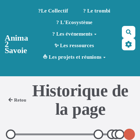
Aller au contenu principal
?️Le Collectif
? Le trombi
? L'Ecosystème
Rec
? Les événements
Anima
2
✨ Les ressources
Savoie
⛵ Les projets et réunions
Historique de
Retour
la page