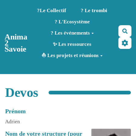
Aller au contenu principal
?️Le Collectif
? Le trombi
? L'Ecosystème
Rec
? Les événements
Anima
2
✨ Les ressources
Savoie
⛵ Les projets et réunions
Devos
Prénom
Adrien
Nom de votre structure (pour