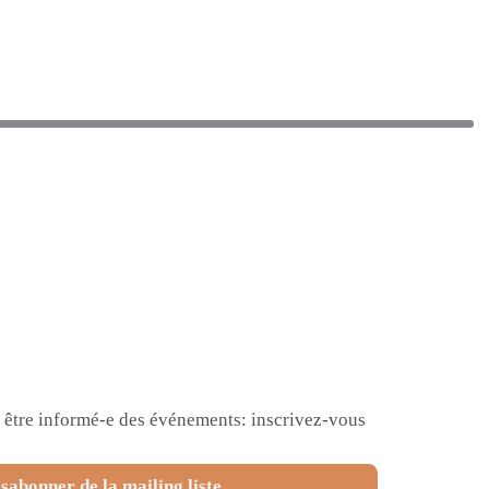
et être informé-e des événements: inscrivez-vous
sabonner de la mailing liste