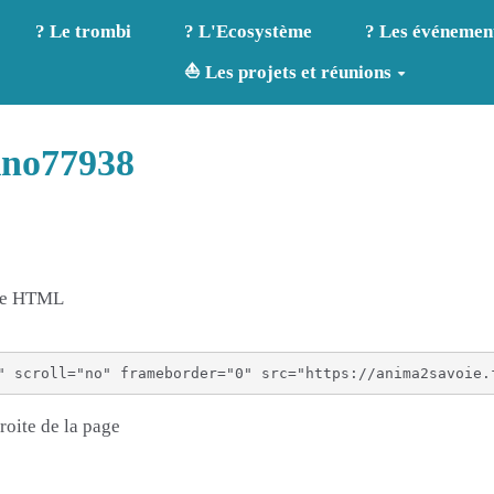
? Le trombi
? L'Ecosystème
? Les événemen
⛵ Les projets et réunions
ino77938
age HTML
roite de la page