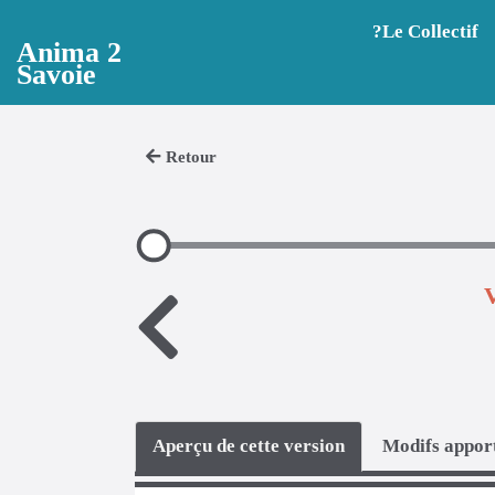
Aller au contenu principal
?️Le Collectif
Anima 2
Savoie
Retour
V
Aperçu de cette version
Modifs apport