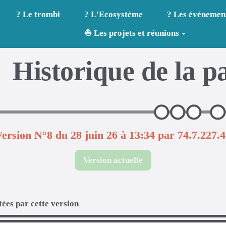
? Le trombi
? L'Ecosystème
? Les événemen
⛵ Les projets et réunions
Historique de la p
ersion N°8 du 28 juin 26 à 13:34 par 74.7.227.
Version actuelle
ées par cette version