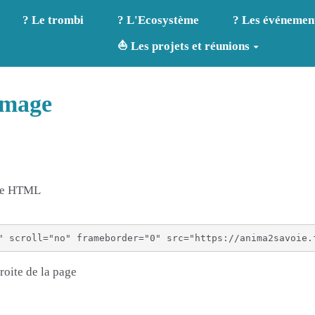
? Le trombi
? L'Ecosystème
? Les événemen
⛵ Les projets et réunions
image
age HTML
roite de la page