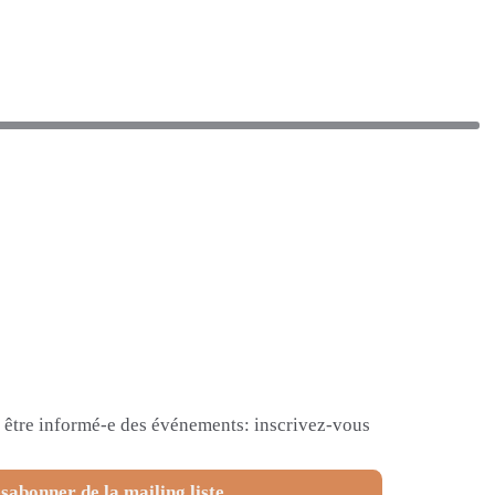
et être informé-e des événements: inscrivez-vous
sabonner de la mailing liste