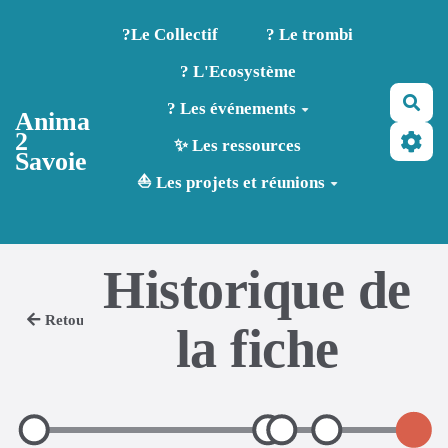
Aller au contenu principal
?️Le Collectif
? Le trombi
? L'Ecosystème
Rec
? Les événements
Anima
2
✨ Les ressources
Savoie
⛵ Les projets et réunions
Historique de
Retour
la fiche