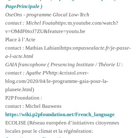
PagePrincipale )
OseOns - programme Glocal Low-Tech
contact : Michel Foatahttps:
m.youtube.com/watch?
v=OMdF0toJ7ZU&feature=youtu.be
Place à l’Acte
contact : Mathias Lahianihttps:
onpassealacte.fr/je-passe-
a-l-acte.html
GAIA francophone ( Presencing Institute / Théorie U :
contact : Agathe PVhttp:
4cristol.over-
blog.com/2020/04/le-programme-gaia-pour-la-
planete.html)
P2P Foundation :
contact : Michel Bauwens
https://wiki.p2pfoundation.net/French_language
ECOLISE (Réseau européen d’initiatives citoyennes
locales pour le climat et la régénération: