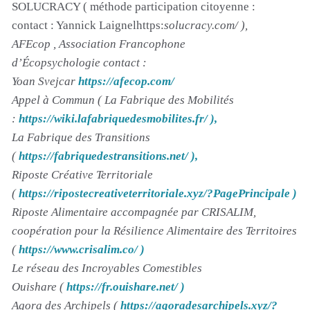
SOLUCRACY ( méthode participation citoyenne :
contact : Yannick Laignelhttps:
solucracy.com/ ),
AFEcop , Association Francophone
d’Écopsychologie contact :
Yoan Svejcar
https://afecop.com/
Appel à Commun ( La Fabrique des Mobilités
:
https://wiki.lafabriquedesmobilites.fr/ ),
La Fabrique des Transitions
(
https://fabriquedestransitions.net/ ),
Riposte Créative Territoriale
(
https://ripostecreativeterritoriale.xyz/?PagePrincipale )
Riposte Alimentaire accompagnée par CRISALIM,
coopération pour la Résilience Alimentaire des Territoires
(
https://www.crisalim.co/ )
Le réseau des Incroyables Comestibles
Ouishare (
https://fr.ouishare.net/ )
Agora des Archipels (
https://agoradesarchipels.xyz/?