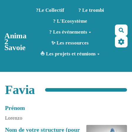
Aller au contenu principal
?️Le Collectif
? Le trombi
? L'Ecosystème
Rec
? Les événements
Anima
2
✨ Les ressources
Savoie
⛵ Les projets et réunions
Favia
Prénom
Lorenzo
Nom de votre structure (pour