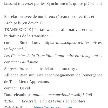
laissant traverser par les Synchronicités qui se présentent
.
En relation avec de nombreux réseaux , collectifs , et
Archipels (en devenir) :
TRANSISCOPE ( Portail web des alternatives et des
initiatives de la Transition :
contact : Simon Louvethttps:
transiscope.org/alternatives-
web-portal/ ) ,
Les Chemins de la Transition “apprendre en voyageant“ :
contact : Guillaume
Rouyerhttp:
lescheminsdelatransition.org/ ,
Alliance Bien sur Terre accompagnement de l’emergence
de Tiers Lieux Apprenants
contact : David
Doutreleauhttps:
padlet.com/xom/4elu8msz6ly7l2o8
TERA , un Écosystème du XXI ème sièclecontact :
Frédéric Bosqué
https://www.tera.coop/