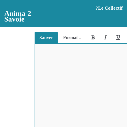
Aller au contenu principal
?️Le Collectif
Anima 2
Savoie
Sauver
Format