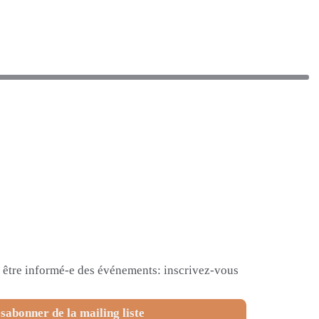
et être informé-e des événements: inscrivez-vous
sabonner de la mailing liste