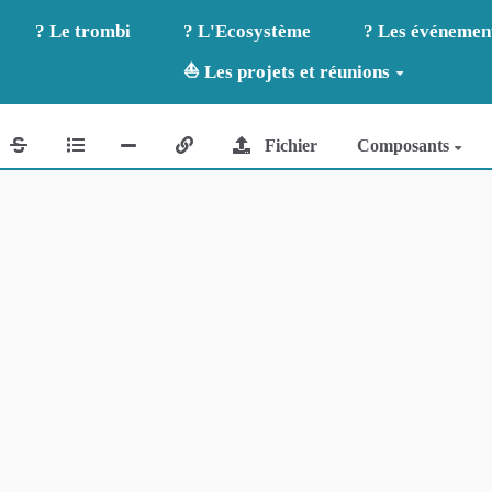
? Le trombi
? L'Ecosystème
? Les événemen
⛵ Les projets et réunions
Fichier
Composants