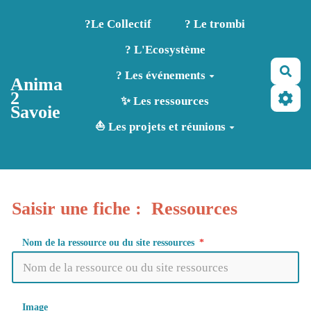
Aller au contenu principal
?️Le Collectif
? Le trombi
? L'Ecosystème
Rec
? Les événements
Anima
2
✨ Les ressources
Savoie
⛵ Les projets et réunions
Saisir une fiche : Ressources
Nom de la ressource ou du site ressources
Image