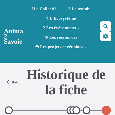
Aller au contenu principal
?️Le Collectif
? Le trombi
? L'Ecosystème
Rec
? Les événements
Anima
2
✨ Les ressources
Savoie
⛵ Les projets et réunions
Historique de
Retour
la fiche