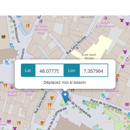
Lat
Lon
Déplacez moi si besoin