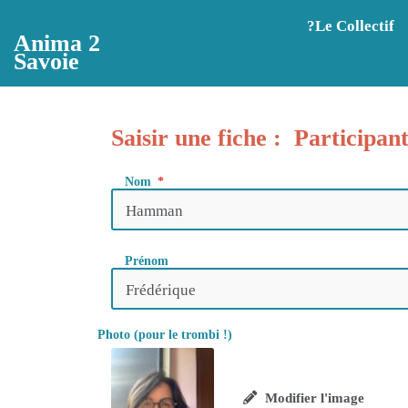
Aller au contenu principal
?️Le Collectif
Anima 2
Savoie
Saisir une fiche : Participan
Nom
Prénom
Photo (pour le trombi !)
Modifier l'image