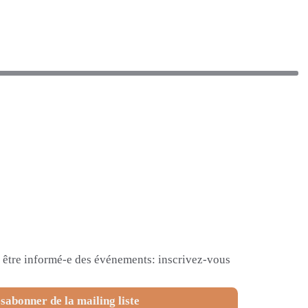
et être informé-e des événements: inscrivez-vous
sabonner de la mailing liste