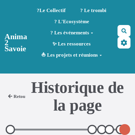
Aller au contenu principal
?️Le Collectif
? Le trombi
? L'Ecosystème
Rec
? Les événements
Anima
2
✨ Les ressources
Savoie
⛵ Les projets et réunions
Historique de
Retour
la page