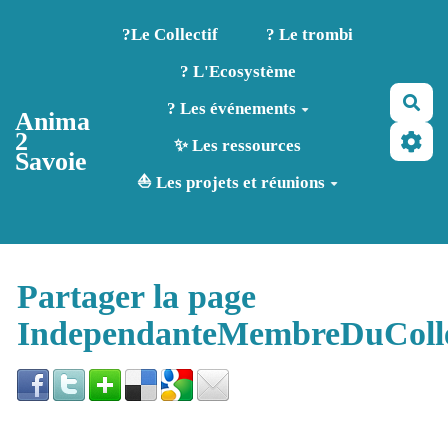
Aller au contenu principal
?️Le Collectif
? Le trombi
? L'Ecosystème
Rec
? Les événements
Anima
2
✨ Les ressources
Savoie
⛵ Les projets et réunions
Partager la page
IndependanteMembreDuColle