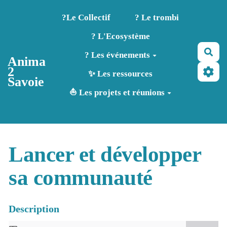
Aller au contenu principal
?️Le Collectif
? Le trombi
? L'Ecosystème
Rec
? Les événements
Anima
2
✨ Les ressources
Savoie
⛵ Les projets et réunions
Lancer et développer
sa communauté
Description