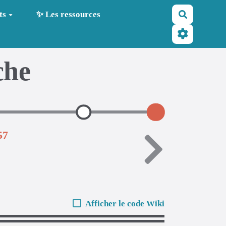
Recherche
ts
✨ Les ressources
che
57
Afficher le code Wiki