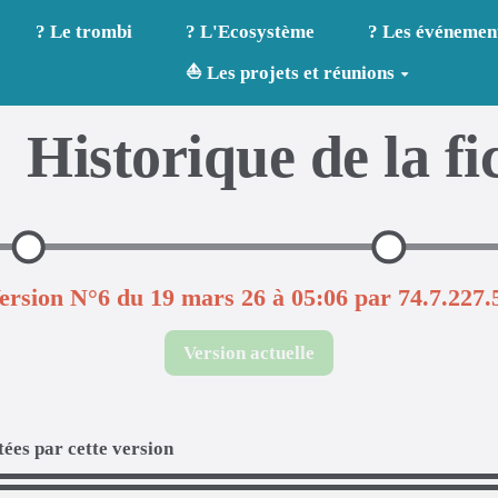
? Le trombi
? L'Ecosystème
? Les événemen
⛵ Les projets et réunions
Historique de la fi
ersion N°6 du 19 mars 26 à 05:06 par 74.7.227.
Version actuelle
ées par cette version