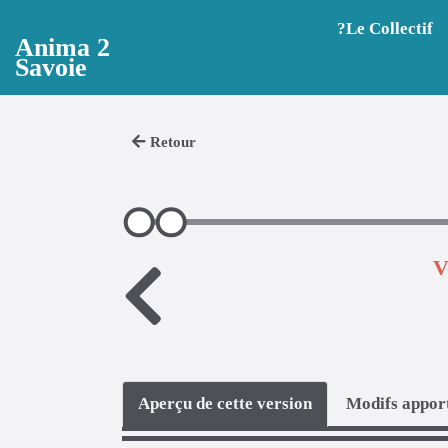
Aller au contenu principal
?️Le Collectif
Anima 2
Savoie
Retour
V
Aperçu de cette version
Modifs apport