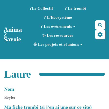
Aller au contenu principal
?️Le Collectif
? Le trombi
? L'Ecosystème
Rec
? Les événements
Anima
2
✨ Les ressources
Savoie
⛵ Les projets et réunions
Laure
Nom
Beyler
Ma fiche trombi (si j'en ai une sur ce site)