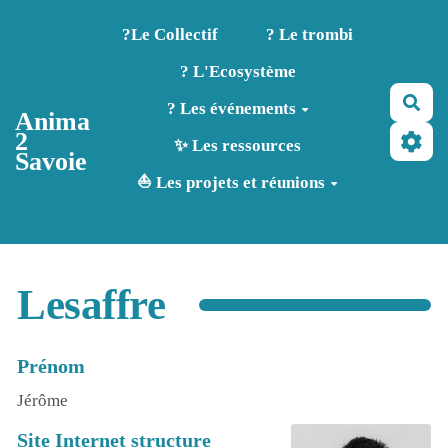
Aller au contenu principal
?️Le Collectif
? Le trombi
? L'Ecosystème
Rec
? Les événements
Anima
2
✨ Les ressources
Savoie
⛵ Les projets et réunions
Lesaffre
Prénom
Jérôme
Site Internet structure