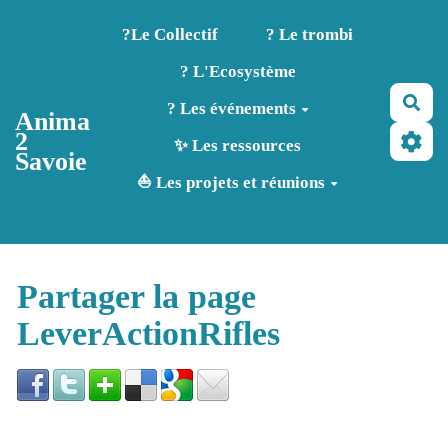
Aller au contenu principal
?️Le Collectif
? Le trombi
? L'Ecosystème
Rec
? Les événements
Anima
2
✨ Les ressources
Savoie
⛵ Les projets et réunions
Partager la page
LeverActionRifles