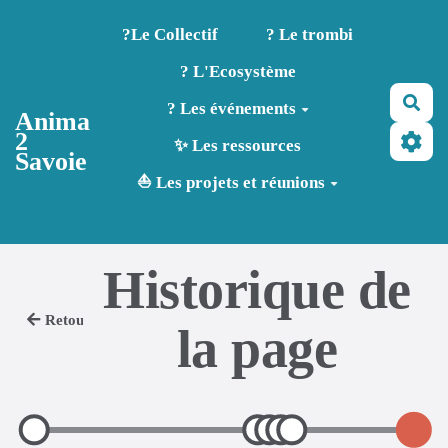
Aller au contenu principal
?️Le Collectif
? Le trombi
? L'Ecosystème
Rec
? Les événements
Anima
2
✨ Les ressources
Savoie
⛵ Les projets et réunions
Historique de
Retour
la page