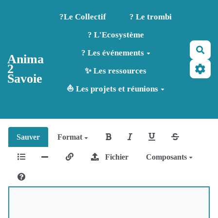
Aller au contenu principal
?️Le Collectif
? Le trombi
? L'Ecosystème
Rec
? Les événements
Anima
2
✨ Les ressources
Savoie
⛵ Les projets et réunions
Sauver
Format
Fichier
Composants