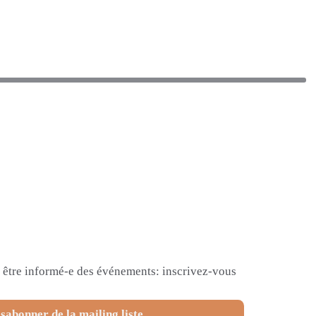
et être informé-e des événements: inscrivez-vous
sabonner de la mailing liste