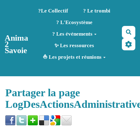
Aller au contenu principal
?️Le Collectif
? Le trombi
? L'Ecosystème
Rec
? Les événements
Anima
2
✨ Les ressources
Savoie
⛵ Les projets et réunions
Partager la page
LogDesActionsAdministrativ