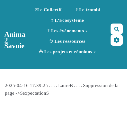
Aller au contenu principal
?️Le Collectif
? Le trombi
? L'Ecosystème
Rec
? Les événements
Anima
2
✨ Les ressources
Savoie
⛵ Les projets et réunions
2025-04-16 17:39:25 . . . . LaureB . . . . Suppression de la
page ->SexpectationS