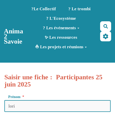
Aller au contenu principal
?️Le Collectif
? Le trombi
? L'Ecosystème
Rec
? Les événements
Anima
2
✨ Les ressources
Savoie
⛵ Les projets et réunions
Saisir une fiche : Participantes 25
juin 2025
Prénom