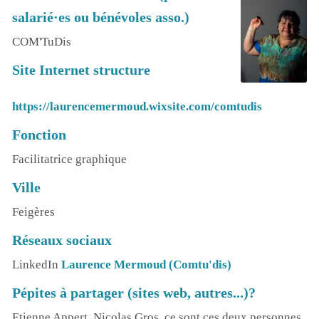
salarié·es ou bénévoles asso.)
COM'TuDis
Site Internet structure
https://laurencemermoud.wixsite.com/comtudis
Fonction
Facilitatrice graphique
Ville
Feigères
Réseaux sociaux
LinkedIn
Laurence Mermoud (Comtu'dis)
Pépites à partager (sites web, autres...)?
Etienne Appert, Nicolas Gros, ce sont ces deux personnes