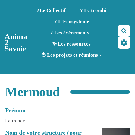
Aller au contenu principal
?️Le Collectif
? Le trombi
? L'Ecosystème
Rec
? Les événements
Anima
2
✨ Les ressources
Savoie
⛵ Les projets et réunions
Mermoud
Prénom
Laurence
Nom de votre structure (pour