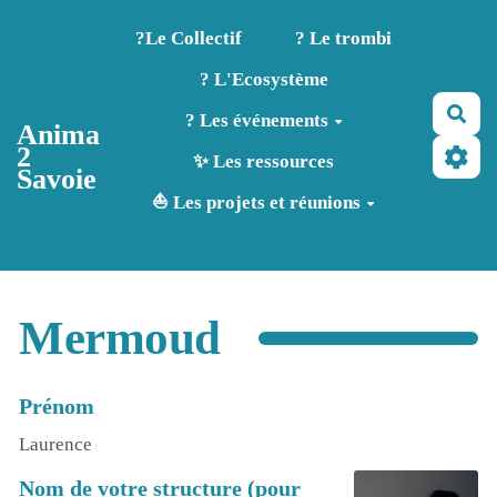
Aller au contenu principal
?️Le Collectif
? Le trombi
? L'Ecosystème
Rec
? Les événements
Anima
2
✨ Les ressources
Savoie
⛵ Les projets et réunions
Mermoud
Prénom
Laurence
Nom de votre structure (pour