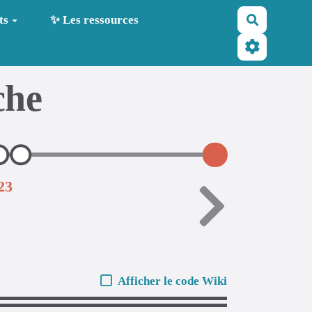
Recherche
ts
✨ Les ressources
che
23
Afficher le code Wiki