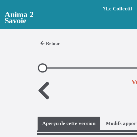
Aller au contenu principal
?️Le Collectif
Anima 2
Savoie
Retour
V
Aperçu de cette version
Modifs apport