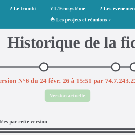
? Le trombi
? L'Ecosystème
? Les événemen
⛵ Les projets et réunions
Historique de la fi
ersion N°6 du 24 févr. 26 à 15:51 par 74.7.243.2
Version actuelle
ées par cette version