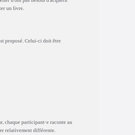
telier n'ont pas besoin d'acquérir
er un livre.
st proposé. Celui-ci doit être
r, chaque participant·e raconte au
re relativement différente.